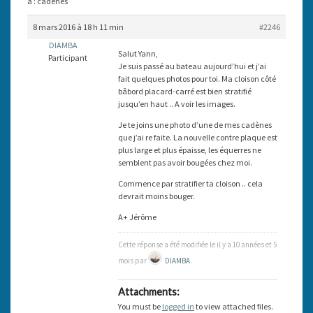
à : cadènes
8 mars 2016 à 18 h 11 min
#2246
DIAMBA
Salut Yann,
Participant
Je suis passé au bateau aujourd’hui et j’ai
fait quelques photos pour toi. Ma cloison côté
bâbord placard-carré est bien stratifié
jusqu’en haut .. A voir les images.
Je te joins une photo d’une de mes cadènes
que j’ai re faite. La nouvelle contre plaque est
plus large et plus épaisse, les équerres ne
semblent pas avoir bougées chez moi.
Commence par stratifier ta cloison .. cela
devrait moins bouger.
A+ Jérôme
Cette réponse a été modifiée le il y a 10 années et 5
mois par
DIAMBA
.
Attachments:
You must be
logged in
to view attached files.