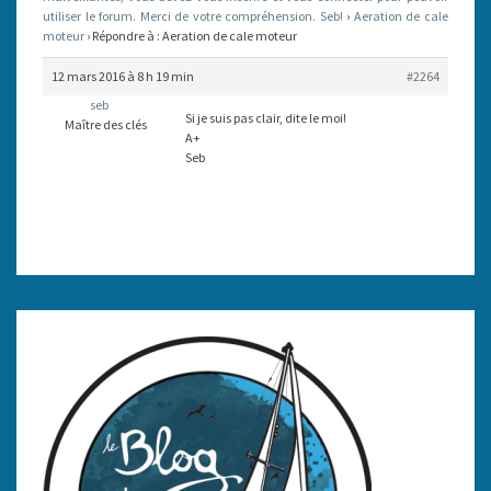
utiliser le forum. Merci de votre compréhension. Seb!
›
Aeration de cale
moteur
›
Répondre à : Aeration de cale moteur
12 mars 2016 à 8 h 19 min
#2264
seb
Si je suis pas clair, dite le moi!
Maître des clés
A+
Seb