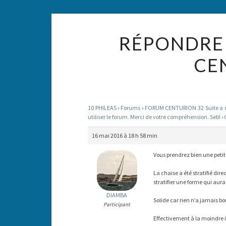
RÉPONDRE 
CE
10 PHILEAS
›
Forums
›
FORUM CENTURION 32 Suite a des
utiliser le forum. Merci de votre compréhension. Seb!
›
16 mai 2016 à 18 h 58 min
Vous prendrez bien une petit
La chaise a été stratifié dir
stratifier une forme qui aur
DIAMBA
Solide car rien n’a jamais b
Participant
Effectivement à la moindre in