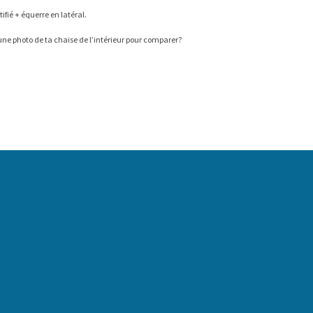
ifié + équerre en latéral.
 une photo de ta chaise de l’intérieur pour comparer?