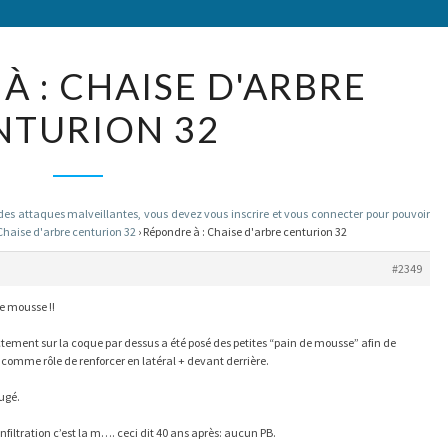
RÉPONDRE
À : CHAISE D'ARBRE
À :
NTURION 32
CHAISE
D'ARBRE
CENTURION
32
 attaques malveillantes, vous devez vous inscrire et vous connecter pour pouvoir
Chaise d'arbre centurion 32
›
Répondre à : Chaise d'arbre centurion 32
#2349
e mousse !!
ectement sur la coque par dessus a été posé des petites “pain de mousse” afin de
a comme rôle de renforcer en latéral + devant derrière.
ougé.
filtration c’est la m…. ceci dit 40 ans après: aucun PB.