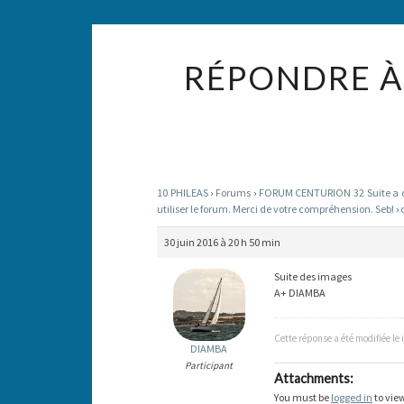
RÉPONDRE À
10 PHILEAS
›
Forums
›
FORUM CENTURION 32 Suite a des
utiliser le forum. Merci de votre compréhension. Seb!
›
30 juin 2016 à 20 h 50 min
Suite des images
A+ DIAMBA
Cette réponse a été modifiée le 
DIAMBA
Participant
Attachments:
You must be
logged in
to view