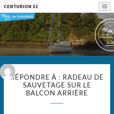
CENTURION 32
Togg
navig
CENTURI
Le Blog
Des
Passionnés
32
RÉPONDRE
RÉPONDRE À : RADEAU DE
À :
SAUVETAGE SUR LE
RADEAU
BALCON ARRIÈRE
DE
SAUVETAGE
SUR
LE