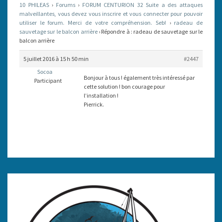
10 PHILEAS
›
Forums
›
FORUM CENTURION 32 Suite a des attaques
BALCON
malveillantes, vous devez vous inscrire et vous connecter pour pouvoir
utiliser le forum. Merci de votre compréhension. Seb!
ARRIÈRE
›
radeau de
sauvetage sur le balcon arrière
›
Répondre à : radeau de sauvetage sur le
balcon arrière
5 juillet 2016 à 15 h 50 min
#2447
Socoa
Bonjour à tous ! également très intéressé par
Participant
cette solution ! bon courage pour
l’installation !
Pierrick.