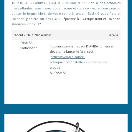
10 PHILEAS
›
Forums
›
FORUM CENTURION 32 Suite a des attaques
SUR
malveillantes, vous devez vous inscrire et vous connecter pour pouvoir
utiliser le forum. Merci de votre compréhension. Seb!
NOS
›
Groupe froid et
isolation glacière sur nos C32
›
Répondre à : Groupe froid et isolation
C32
glacière sur nos C32
9 août 2016 à 20 h 40 min
#2464
DIAMBA
Toujours pas de frigo sur DIAMBA … mais si
Participant
devais me lancer je ferai ceci
:
http://www.plaisance-
pratique.com/installer-soi-meme-un-
groupe
A+ DIAMBA