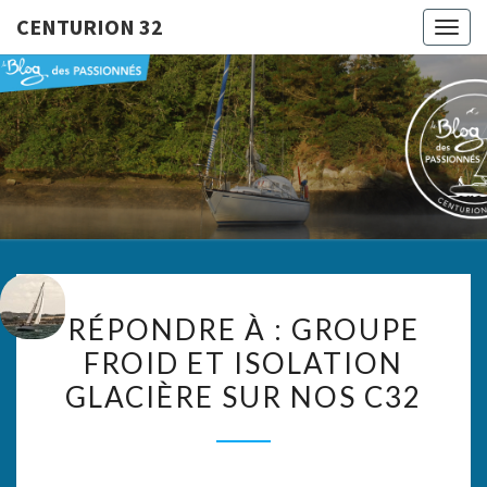
CENTURION 32
Togg
navig
CENTURI
Le Blog
Des
Passionnés
32
RÉPONDRE
RÉPONDRE À : GROUPE
À :
FROID ET ISOLATION
GROUPE
GLACIÈRE SUR NOS C32
FROID
ET
ISOLATION
GLACIÈRE