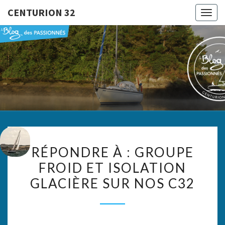
CENTURION 32
Togg
navig
CENTURI
Le Blog
Des
Passionnés
32
RÉPONDRE
RÉPONDRE À : GROUPE
À :
FROID ET ISOLATION
GROUPE
GLACIÈRE SUR NOS C32
FROID
ET
ISOLATION
GLACIÈRE