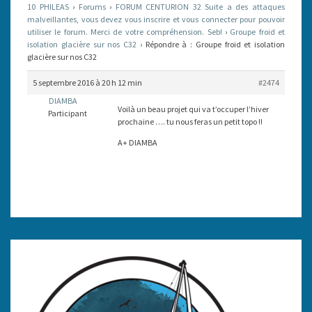
10 PHILEAS
›
Forums
›
FORUM CENTURION 32 Suite a des attaques
SUR
malveillantes, vous devez vous inscrire et vous connecter pour pouvoir
utiliser le forum. Merci de votre compréhension. Seb!
NOS
›
Groupe froid et
isolation glacière sur nos C32
›
Répondre à : Groupe froid et isolation
C32
glacière sur nos C32
5 septembre 2016 à 20 h 12 min
#2474
DIAMBA
Voilà un beau projet qui va t’occuper l’hiver
Participant
prochaine …. tu nous feras un petit topo !!
A+ DIAMBA