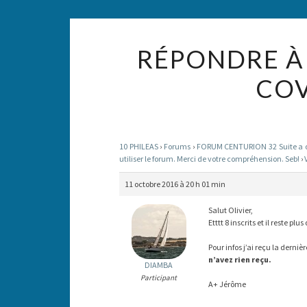
RÉPONDRE À 
COV
10 PHILEAS
›
Forums
›
FORUM CENTURION 32 Suite a des
utiliser le forum. Merci de votre compréhension. Seb!
›
11 octobre 2016 à 20 h 01 min
Salut Olivier,
Etttt 8 inscrits et il reste p
Pour infos j’ai reçu la derni
n’avez rien reçu.
DIAMBA
Participant
A+ Jérôme