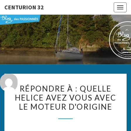
CENTURION 32
Togg
navig
CENTURI
Le Blog
Des
Passionnés
32
RÉPONDRE
RÉPONDRE À : QUELLE
À :
HELICE AVEZ VOUS AVEC
QUELLE
LE MOTEUR D'ORIGINE
HELICE
AVEZ
VOUS
AVEC