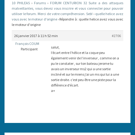
10 PHILEAS
›
Forums
›
FORUM CENTURION 32 Suite a des attaques
LE
malveillantes, vous devez vous inscrire et vous connecter pour pouvoir
utiliser le forum. Merci de votre compréhension. Seb!
MOTEUR
›
quelle helice avez
vous avec le moteur d'origine
›
Répondre à : quelle helice avez vous avec
D'ORIGINE
le moteur d'origine
26 janvier 2017 à 11 h 52 min
#2706
François COUM
salut,
Participant
l’écart entre l’hélice et la coque peu
également venir de l’inverseur , comme on a
pu le constater , sur ton bateau jerome tu
avais un inverseur ms2 qui a une sortie
incliné et sur le miens j’ai un ms qui lui a une
sortie droite. c’est peu être une piste pour la
différence d’écart.
a+