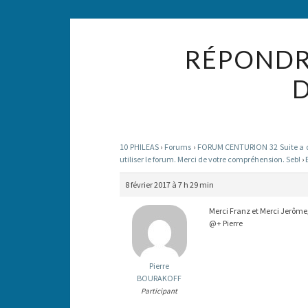
RÉPONDRE
D
10 PHILEAS
›
Forums
›
FORUM CENTURION 32 Suite a des
utiliser le forum. Merci de votre compréhension. Seb!
›
8 février 2017 à 7 h 29 min
Merci Franz et Merci Jerôme, 
@+ Pierre
Pierre
BOURAKOFF
Participant