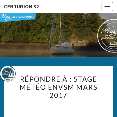
CENTURION 32
Togg
navig
CENTURI
Le Blog
Des
Passionnés
32
RÉPONDRE
RÉPONDRE À : STAGE
À :
MÉTÉO ENVSM MARS
STAGE
2017
MÉTÉO
ENVSM
MARS
2017