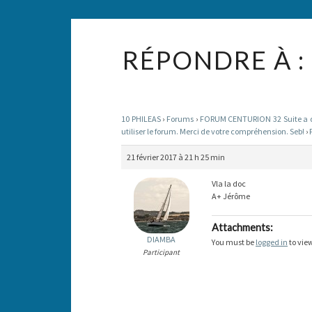
RÉPONDRE À :
10 PHILEAS
›
Forums
›
FORUM CENTURION 32 Suite a des
utiliser le forum. Merci de votre compréhension. Seb!
›
21 février 2017 à 21 h 25 min
Vla la doc
A+ Jérôme
Attachments:
DIAMBA
You must be
logged in
to view
Participant