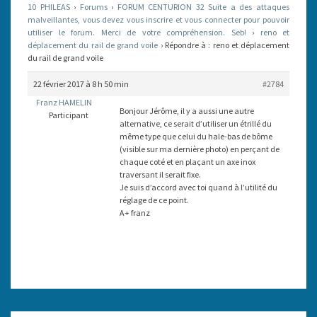
10 PHILEAS
›
Forums
›
FORUM CENTURION 32 Suite a des attaques
DE
malveillantes, vous devez vous inscrire et vous connecter pour pouvoir
utiliser le forum. Merci de votre compréhension. Seb!
GRAND
›
reno et
déplacement du rail de grand voile
›
Répondre à : reno et déplacement
VOILE
du rail de grand voile
22 février 2017 à 8 h 50 min
#2784
Franz HAMELIN
Bonjour Jérôme, il y a aussi une autre
Participant
alternative, ce serait d’utiliser un étrillé du
même type que celui du hale-bas de bôme
(visible sur ma dernière photo) en perçant de
chaque coté et en plaçant un axe inox
traversant il serait fixe.
Je suis d’accord avec toi quand à l’utilité du
réglage de ce point.
A+ franz