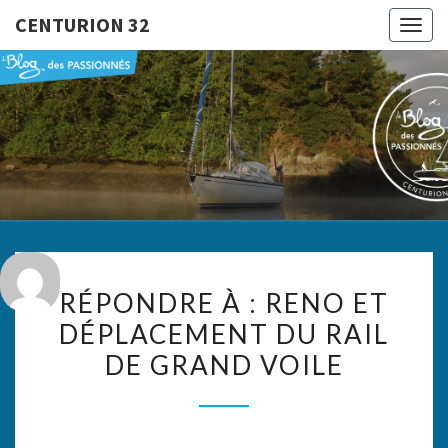
CENTURION 32
Togg
navig
CENTURI
Le Blog
Des
Passionnés
32
RÉPONDRE
RÉPONDRE À : RENO ET
À :
DÉPLACEMENT DU RAIL
RENO
DE GRAND VOILE
ET
DÉPLACEMENT
DU
RAIL