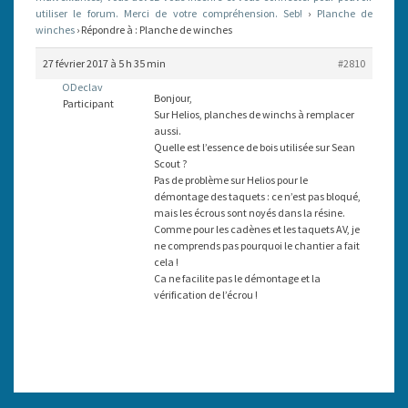
utiliser le forum. Merci de votre compréhension. Seb!
›
Planche de
winches
›
Répondre à : Planche de winches
27 février 2017 à 5 h 35 min
#2810
ODeclav
Bonjour,
Participant
Sur Helios, planches de winchs à remplacer
aussi.
Quelle est l’essence de bois utilisée sur Sean
Scout ?
Pas de problème sur Helios pour le
démontage des taquets : ce n’est pas bloqué,
mais les écrous sont noyés dans la résine.
Comme pour les cadènes et les taquets AV, je
ne comprends pas pourquoi le chantier a fait
cela !
Ca ne facilite pas le démontage et la
vérification de l’écrou !