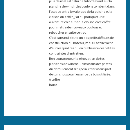
plus de mal est celui de tribord avant sur la
planche de winch ,les boulons tombent dans
l’espace entre le vaigrage de la cuisine et la
cloison du coffre, j’ai du pratiquer une
ouverture en haut de la cloison coté coffre
pour mettre de nouveaux boulons et
reboucher ensuite ce trou.
C’est sans nul doute un des petits défauts de
construction du bateau, mais il a tellement
d’autres qualités qu’on oublie vite ces petites
contraintes d’entretien.
Bon courage pour la rénovation de tes
planches de winchs. Joins nous des photos
du déroulement si tu peux et fais nous part
de ton choix pour l’essence de bois utilisée.
A te lire
franz