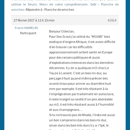
utiliser le forum. Merci de votre compréhension. Seb!
›
Planche de
winches
›
Répondre à : Planche de winches
27 février 2017 à 11 h 15 min
#2814
Franz HAMELIN
Bonjour Odeclav,
Participant
Pour Sea Scout j’ai utilisé du “MOABI” bois
exotique d’origine Afrique, il est assez difficile
d’en trouver car les difficultés
approvisionnement se font sentir en Europe
pour des raisons politiques et aussi
d’exploitations intensives dans les dernières
décennies. Il y en a quelques m3 chez Le
Touze à Lorient. C’est un bois mi dur, au
perçage il faut quand même prévoir des
avants trous pour arriver au diamètre huit
mm par exemple. Il est très résistant à la
l’imprégnation par traitement en autoclave,
il reste malgré sa rareté d’un prix abordable
au m3, il est très résistant aussi à l’humidité
et aux champignons…
Si tu ne trouves pas de Moabi, l’Iroko est aussi
un bon compromis dans les bois mi dur,
sinon dans les bois très durs il y a: l’Ipé, le