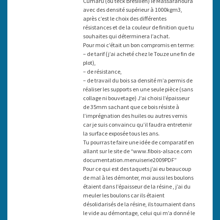
Cumaru (ou teck Brésilien) le Massaranoura
avec des densité supérieur à 1000kgm3,
après c’est le choix des différentes
résistances et de la couleur de finition que tu
souhaites qui déterminera l’achat.
Pour moi c’était un bon compromis en terme:
– de tarif (j’ai acheté chez le Touze une fin de
plot),
– de résistance,
– de travail du bois sa densité m’a permis de
réaliser les supports en une seule pièce (sans
collage ni bouvetage) J’ai choisi l’épaisseur
de 35mm sachant que ce bois résiste à
l’imprégnation des huiles ou autres vernis
car je suis convaincu qu’il faudra entretenir
la surface exposée tous les ans.
Tu pourras te faire une idée de comparatif en
allant sur le site de “www.fibois-alsace.com
documentation.menuiserie2009PDF”
Pour ce qui est des taquets j’ai eu beaucoup
de mal à les démonter, moi aussi les boulons
étaient dans l’épaisseur de la résine , j’ai du
meuler les boulons car ils étaient
désolidarisés de la résine, ils tournaient dans
le vide au démontage, celui qui m’a donné le