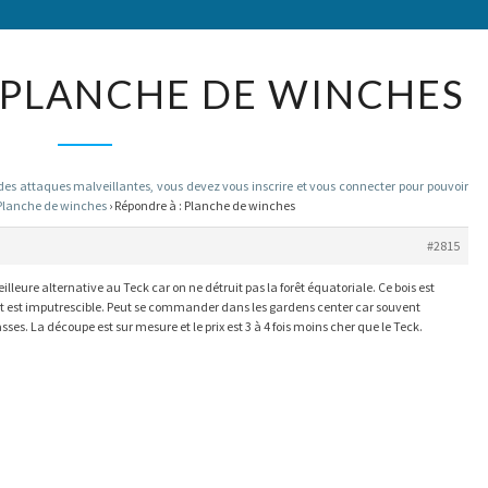
RÉPONDRE
 PLANCHE DE WINCHES
À :
PLANCHE
DE
 attaques malveillantes, vous devez vous inscrire et vous connecter pour pouvoir
WINCHES
Planche de winches
›
Répondre à : Planche de winches
#2815
lleure alternative au Teck car on ne détruit pas la forêt équatoriale. Ce bois est
t est imputrescible. Peut se commander dans les gardens center car souvent
sses. La découpe est sur mesure et le prix est 3 à 4 fois moins cher que le Teck.