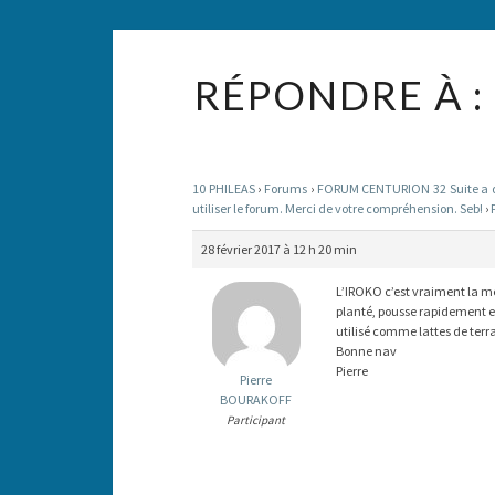
RÉPONDRE À :
10 PHILEAS
›
Forums
›
FORUM CENTURION 32 Suite a des
utiliser le forum. Merci de votre compréhension. Seb!
›
28 février 2017 à 12 h 20 min
L’IROKO c’est vraiment la mei
planté, pousse rapidement e
utilisé comme lattes de terra
Bonne nav
Pierre
Pierre
BOURAKOFF
Participant