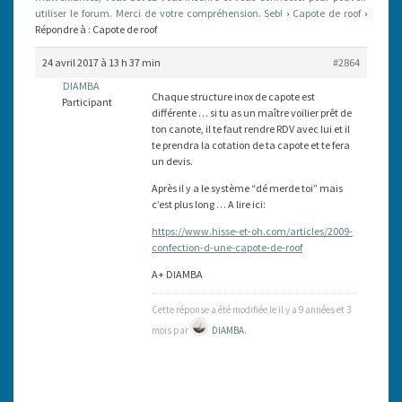
utiliser le forum. Merci de votre compréhension. Seb!
›
Capote de roof
›
Répondre à : Capote de roof
24 avril 2017 à 13 h 37 min
#2864
DIAMBA
Chaque structure inox de capote est
Participant
différente … si tu as un maître voilier prêt de
ton canote, il te faut rendre RDV avec lui et il
te prendra la cotation de ta capote et te fera
un devis.
Après il y a le système “dé merde toi” mais
c’est plus long … A lire ici:
https://www.hisse-et-oh.com/articles/2009-
confection-d-une-capote-de-roof
A+ DIAMBA
Cette réponse a été modifiée le il y a 9 années et 3
mois par
DIAMBA
.