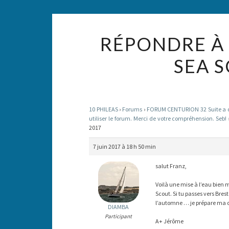
RÉPONDRE À 
SEA 
10 PHILEAS
›
Forums
›
FORUM CENTURION 32 Suite a des
utiliser le forum. Merci de votre compréhension. Seb!
2017
7 juin 2017 à 18 h 50 min
salut Franz,
Voilà une mise à l’eau bien 
Scout. Si tu passes vers Bres
l’automne … je prépare ma de
DIAMBA
Participant
A+ Jérôme