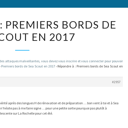
RÉPONDRE
: PREMIERS BORDS DE
À :
SCOUT EN 2017
PREMIERS
BORDS
DE
SEA
 attaques malveillantes, vous devez vous inscrire et vous connecter pour pouvoir
›
Premiers bords de Sea Scout en 2017
›
Répondre à : Premiers bords de Sea Scout en
SCOUT
EN
#2957
2017
mérité après des longues H de rénovation et de préparation … bon vent à toi et à Sea
t n’hésite pas à me faire signe … pour une petite sortie pourquoi pas plutôt à
scente sur La Rochelle pour cet été.