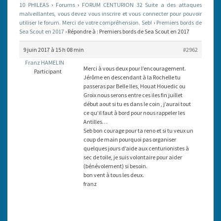
10 PHILEAS
›
Forums
›
FORUM CENTURION 32 Suite a des attaques
EN
malveillantes, vous devez vous inscrire et vous connecter pour pouvoir
utiliser le forum. Merci de votre compréhension. Seb!
2017
›
Premiers bords de
Sea Scout en 2017
›
Répondre à : Premiers bords de Sea Scout en 2017
9 juin 2017 à 15 h 08 min
#2962
Franz HAMELIN
Merci à vous deux pour l’encouragement.
Participant
Jérôme en descendant à la Rochelle tu
passeras par Belle Iles, Houat Houedic ou
Groix nous serons entre ces iles fin juillet
début aout si tu es dans le coin , j’aurai tout
ce qu’il faut à bord pour nous rappeler les
Antilles…
Seb bon courage pour ta reno et si tu veux un
coup de main pourquoi pas organiser
quelques jours d’aide aux centurionistes à
sec de toile, je suis volontaire pour aider
(bénévolement) si besoin.
bon vent à tous les deux.
franz