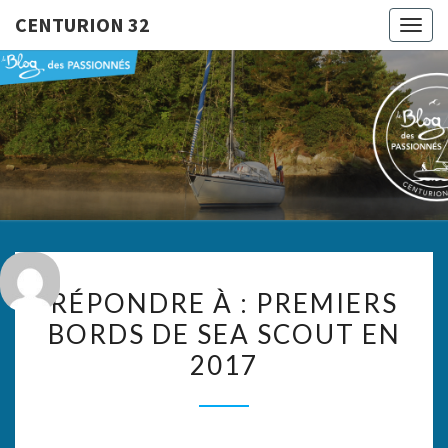
CENTURION 32
Togg
navig
CENTURI
Le Blog
Des
Passionnés
32
RÉPONDRE
RÉPONDRE À : PREMIERS
À :
BORDS DE SEA SCOUT EN
PREMIERS
2017
BORDS
DE
SEA
SCOUT