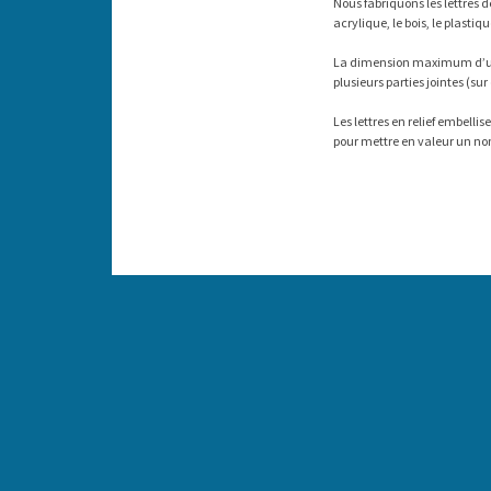
Nous fabriquons les lettres d
acrylique, le bois, le plastiq
La dimension maximum d’une 
plusieurs parties jointes (
Les lettres en relief embell
pour mettre en valeur un 