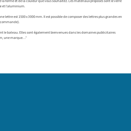
e la forme et de la couleur que vous souhaitez. Les matériaux proposés sont le verre
ue et l’aluminium.
lettre est 1500 x 3000 mm. Il est possible de composer des lettres plus grandes en
sur commande).
isent le bateau. Elles sont également bienvenues dans les domaines publicitaires
nom, une marque…”