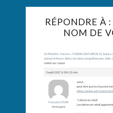
RÉPONDRE À :
NOM DE V
10 PHILEAS
›
Forums
›
FORUM CENTURION 32 Suite a des
utiliser le forum. Merci de votre compréhension. Seb!
›
voilier sur coque
5 août 2017 à 19 h 13 min
salut ,
peut etre que tu trouvera to
https://www.svb-marine.fr/s
“Lettres en relief
François COUM
Les lettres en relief apporten
Participant