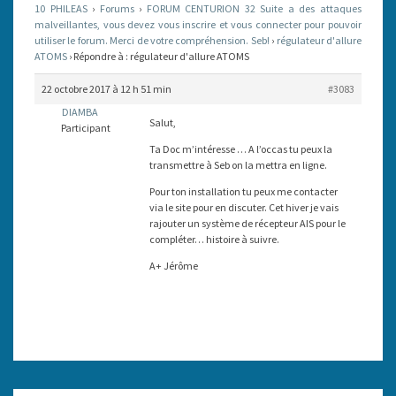
10 PHILEAS
›
Forums
›
FORUM CENTURION 32 Suite a des attaques
malveillantes, vous devez vous inscrire et vous connecter pour pouvoir
utiliser le forum. Merci de votre compréhension. Seb!
›
régulateur d'allure
ATOMS
›
Répondre à : régulateur d'allure ATOMS
22 octobre 2017 à 12 h 51 min
#3083
DIAMBA
Salut,
Participant
Ta Doc m’intéresse … A l’occas tu peux la
transmettre à Seb on la mettra en ligne.
Pour ton installation tu peux me contacter
via le site pour en discuter. Cet hiver je vais
rajouter un système de récepteur AIS pour le
compléter… histoire à suivre.
A+ Jérôme