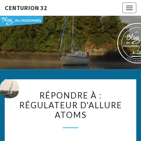
CENTURION 32
Togg
navig
CENTURI
Le Blog
Des
Passionnés
32
RÉPONDRE
RÉPONDRE À :
À :
RÉGULATEUR D'ALLURE
RÉGULATEUR
ATOMS
D'ALLURE
ATOMS