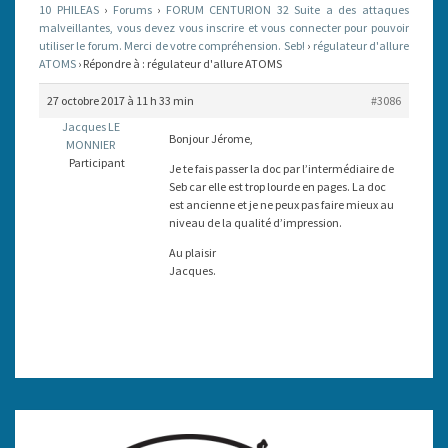
10 PHILEAS
›
Forums
›
FORUM CENTURION 32 Suite a des attaques
malveillantes, vous devez vous inscrire et vous connecter pour pouvoir
utiliser le forum. Merci de votre compréhension. Seb!
›
régulateur d'allure
ATOMS
›
Répondre à : régulateur d'allure ATOMS
27 octobre 2017 à 11 h 33 min
#3086
Jacques LE
Bonjour Jérome,
MONNIER
Participant
Je te fais passer la doc par l’intermédiaire de
Seb car elle est trop lourde en pages. La doc
est ancienne et je ne peux pas faire mieux au
niveau de la qualité d’impression.
Au plaisir
Jacques.