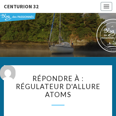
CENTURION 32
Togg
navig
CENTURI
Le Blog
Des
Passionnés
32
RÉPONDRE
RÉPONDRE À :
À :
RÉGULATEUR D'ALLURE
RÉGULATEUR
ATOMS
D'ALLURE
ATOMS