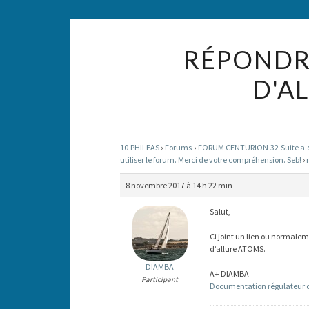
RÉPONDRE
D'A
10 PHILEAS
›
Forums
›
FORUM CENTURION 32 Suite a des
utiliser le forum. Merci de votre compréhension. Seb!
›
8 novembre 2017 à 14 h 22 min
Salut,
Ci joint un lien ou normale
d’allure ATOMS.
DIAMBA
A+ DIAMBA
Participant
Documentation régulateur 