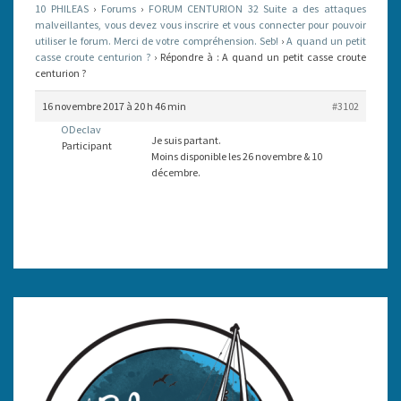
10 PHILEAS
›
Forums
›
FORUM CENTURION 32 Suite a des attaques
CROUTE
malveillantes, vous devez vous inscrire et vous connecter pour pouvoir
utiliser le forum. Merci de votre compréhension. Seb!
CENTURION
›
A quand un petit
casse croute centurion ?
›
Répondre à : A quand un petit casse croute
?
centurion ?
16 novembre 2017 à 20 h 46 min
#3102
ODeclav
Je suis partant.
Participant
Moins disponible les 26 novembre & 10
décembre.