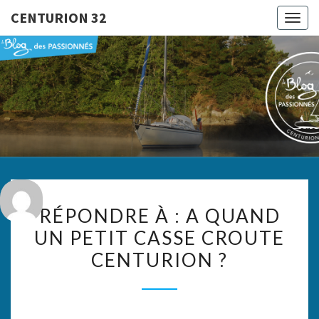
CENTURION 32
Togg
navig
CENTURI
Le Blog
Des
Passionnés
32
RÉPONDRE
RÉPONDRE À : A QUAND
À :
UN PETIT CASSE CROUTE
A
CENTURION ?
QUAND
UN
PETIT
CASSE