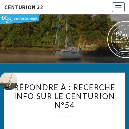
CENTURION 32
Togg
navig
CENTURI
Le Blog
Des
Passionnés
32
RÉPONDRE
RÉPONDRE À : RECERCHE
À :
INFO SUR LE CENTURION
RECERCHE
N°54
INFO
SUR
LE
CENTURION