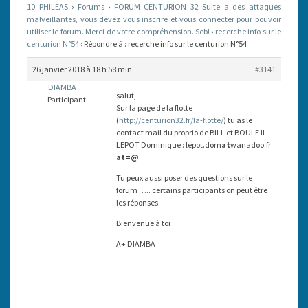
10 PHILEAS
›
Forums
›
FORUM CENTURION 32 Suite a des attaques
N°54
malveillantes, vous devez vous inscrire et vous connecter pour pouvoir
utiliser le forum. Merci de votre compréhension. Seb!
›
recerche info sur le
centurion N°54
›
Répondre à : recerche info sur le centurion N°54
26 janvier 2018 à 18 h 58 min
#3141
DIAMBA
salut,
Participant
Sur la page de la flotte
(
http://centurion32.fr/la-flotte/
) tu as le
contact mail du proprio de BILL et BOULE II
LEPOT Dominique : lepot.dom
at
wanadoo.fr
at=@
Tu peux aussi poser des questions sur le
forum ….. certains participants on peut être
les réponses.
Bienvenue à toi
A+ DIAMBA