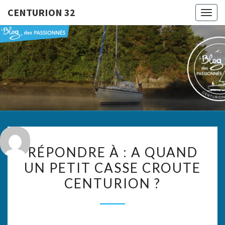
CENTURION 32
Togg
navig
CENTURI
Le Blog
Des
Passionnés
32
RÉPONDRE
RÉPONDRE À : A QUAND
À :
UN PETIT CASSE CROUTE
A
CENTURION ?
QUAND
UN
PETIT
CASSE