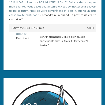
10 PHILEAS
›
Forums
›
FORUM CENTURION 32 Suite a des attaques
CROUTE
malveillantes, vous devez vous inscrire et vous connecter pour pouvoir
utiliser le forum. Merci de votre compréhension. Seb!
CENTURION
›
A quand un petit
casse croute centurion ?
›
Répondre à : A quand un petit casse croute
?
centurion ?
16 février 2018 à 19 h 07 min
#3143
ODeclav
Bon, finalement le 24 il y a bien plus de
Participant
participants prévus. Alors, 17 février ou 24
février ?