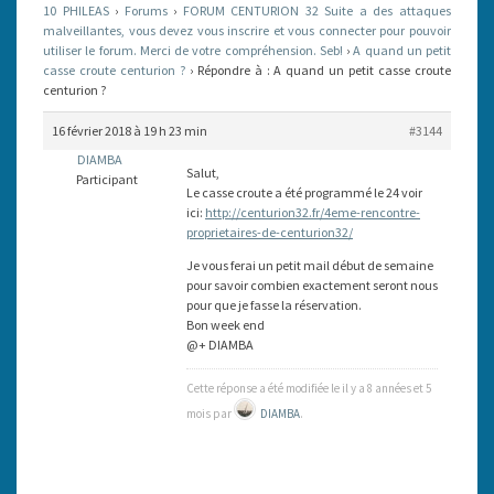
10 PHILEAS
›
Forums
›
FORUM CENTURION 32 Suite a des attaques
CROUTE
malveillantes, vous devez vous inscrire et vous connecter pour pouvoir
utiliser le forum. Merci de votre compréhension. Seb!
CENTURION
›
A quand un petit
casse croute centurion ?
›
Répondre à : A quand un petit casse croute
?
centurion ?
16 février 2018 à 19 h 23 min
#3144
DIAMBA
Salut,
Participant
Le casse croute a été programmé le 24 voir
ici:
http://centurion32.fr/4eme-rencontre-
proprietaires-de-centurion32/
Je vous ferai un petit mail début de semaine
pour savoir combien exactement seront nous
pour que je fasse la réservation.
Bon week end
@+ DIAMBA
Cette réponse a été modifiée le il y a 8 années et 5
mois par
DIAMBA
.