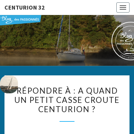
CENTURION 32
Togg
navig
CENTURI
Le Blog
Des
Passionnés
32
RÉPONDRE
RÉPONDRE À : A QUAND
À :
UN PETIT CASSE CROUTE
A
CENTURION ?
QUAND
UN
PETIT
CASSE