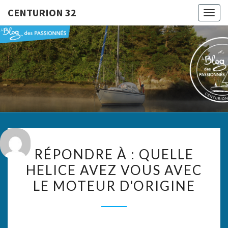
CENTURION 32
Togg
navig
CENTURI
Le Blog
Des
Passionnés
32
RÉPONDRE
RÉPONDRE À : QUELLE
À :
HELICE AVEZ VOUS AVEC
QUELLE
LE MOTEUR D'ORIGINE
HELICE
AVEZ
VOUS
AVEC