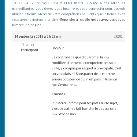
10 PHILEAS
›
Forums
›
FORUM CENTURION 32 Suite a des attaques
LE
malveillantes, vous devez vous inscrire et vous connecter pour pouvoir
utiliser le forum. Merci de votre compréhension. Seb!
MOTEUR
›
quelle helice avez
vous avec le moteur d'origine
›
Répondre à : quelle helice avez vous avec
D'ORIGINE
le moteur d'origine
14 septembre 2018 à 5 h 22 min
#3281
Thomas
Bonjour,
Participant
Je confirme ce que dit Jérôme, la Kiwi
modifie nettement le comportement sous
voile, y compris par rapport à une bipale, c’est
un vrai plaisir !! Sans parler de la marche
arrière boostée, ce qui n’est pas un luxe sur
nos Centurions…
Thomas.
PS : Merci Jérôme pour tes posts sur le sujet,
c’est ce qui m’a fait franchir le pas sur une
Kiwi d’occasion.