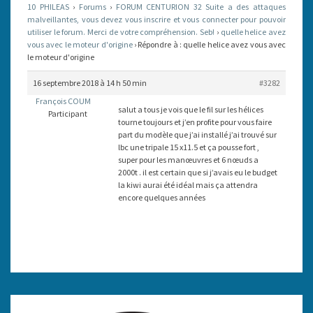
10 PHILEAS
›
Forums
›
FORUM CENTURION 32 Suite a des attaques
LE
malveillantes, vous devez vous inscrire et vous connecter pour pouvoir
utiliser le forum. Merci de votre compréhension. Seb!
MOTEUR
›
quelle helice avez
vous avec le moteur d'origine
›
Répondre à : quelle helice avez vous avec
D'ORIGINE
le moteur d'origine
16 septembre 2018 à 14 h 50 min
#3282
François COUM
salut a tous je vois que le fil sur les hélices
Participant
tourne toujours et j’en profite pour vous faire
part du modèle que j’ai installé j’ai trouvé sur
lbc une tripale 15 x11.5 et ça pousse fort ,
super pour les manœuvres et 6 nœuds a
2000t . il est certain que si j’avais eu le budget
la kiwi aurai été idéal mais ça attendra
encore quelques années