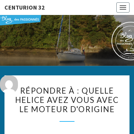
CENTURION 32
Togg
navig
CENTURI
Le Blog
Des
Passionnés
32
RÉPONDRE
RÉPONDRE À : QUELLE
À :
HELICE AVEZ VOUS AVEC
QUELLE
LE MOTEUR D'ORIGINE
HELICE
AVEZ
VOUS
AVEC