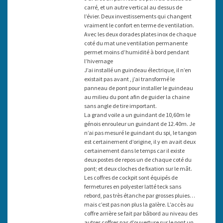
carré, et un autre vertical au dessus de
l’évier. Deux investissements qui changent
vraiment le confort en terme de ventilation.
Avec les deux dorades plates inox de chaque
coté du mat une ventilation permanente
permet moins d’humidité à bord pendant
l’hivernage
J’ai installé un guindeau électrique, il n’en
existait pas avant , j’ai transformé le
panneau de pont pour installer le guindeau
au milieu du pont afin de guider la chaine
sans angle de tire important.
La grand voile a un guindant de 10,60m le
génois enrouleur un guindant de 12.40m. Je
n’ai pas mesuré le guindant du spi, le tangon
est certainement d’origine, il y en avait deux
certainement dans le temps car il existe
deux postes de repos un de chaque coté du
pont; et deux cloches de fixation sur le mât.
Les coffres de cockpit sont équipés de
fermetures en polyester latté teck sans
rebord, pas très étanche par grosses pluies…
mais c’est pas non plus la galère. L’accès au
coffre arrière se fait par bâbord au niveau des
autres coffres pas d’ouverture sur le pont un