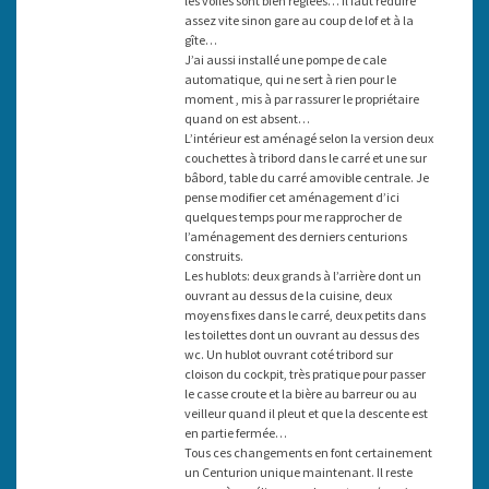
les voiles sont bien réglées… Il faut réduire
assez vite sinon gare au coup de lof et à la
gîte…
J’ai aussi installé une pompe de cale
automatique, qui ne sert à rien pour le
moment , mis à par rassurer le propriétaire
quand on est absent…
L’intérieur est aménagé selon la version deux
couchettes à tribord dans le carré et une sur
bâbord, table du carré amovible centrale. Je
pense modifier cet aménagement d’ici
quelques temps pour me rapprocher de
l’aménagement des derniers centurions
construits.
Les hublots: deux grands à l’arrière dont un
ouvrant au dessus de la cuisine, deux
moyens fixes dans le carré, deux petits dans
les toilettes dont un ouvrant au dessus des
wc. Un hublot ouvrant coté tribord sur
cloison du cockpit, très pratique pour passer
le casse croute et la bière au barreur ou au
veilleur quand il pleut et que la descente est
en partie fermée…
Tous ces changements en font certainement
un Centurion unique maintenant. Il reste