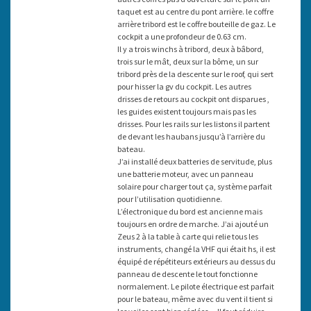
taquet est au centre du pont arrière. le coffre
arrière tribord est le coffre bouteille de gaz. Le
cockpit a une profondeur de 0.63 cm.
Il y a trois winchs à tribord, deux à bâbord,
trois sur le mât, deux sur la bôme, un sur
tribord près de la descente sur le roof, qui sert
pour hisser la gv du cockpit. Les autres
drisses de retours au cockpit ont disparues ,
les guides existent toujours mais pas les
drisses. Pour les rails sur les listons il partent
de devant les haubans jusqu’à l’arrière du
bateau.
J’ai installé deux batteries de servitude, plus
une batterie moteur, avec un panneau
solaire pour charger tout ça, système parfait
pour l’utilisation quotidienne.
L’électronique du bord est ancienne mais
toujours en ordre de marche. J’ai ajouté un
Zeus 2 à la table à carte qui relie tous les
instruments, changé la VHF qui était hs, il est
équipé de répétiteurs extérieurs au dessus du
panneau de descente le tout fonctionne
normalement. Le pilote électrique est parfait
pour le bateau, même avec du vent il tient si