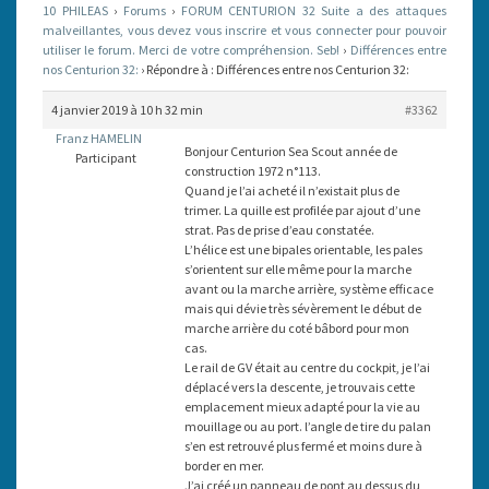
10 PHILEAS
›
Forums
›
FORUM CENTURION 32 Suite a des attaques
malveillantes, vous devez vous inscrire et vous connecter pour pouvoir
utiliser le forum. Merci de votre compréhension. Seb!
›
Différences entre
nos Centurion 32:
›
Répondre à : Différences entre nos Centurion 32:
4 janvier 2019 à 10 h 32 min
#3362
Franz HAMELIN
Bonjour Centurion Sea Scout année de
Participant
construction 1972 n°113.
Quand je l’ai acheté il n’existait plus de
trimer. La quille est profilée par ajout d’une
strat. Pas de prise d’eau constatée.
L’hélice est une bipales orientable, les pales
s’orientent sur elle même pour la marche
avant ou la marche arrière, système efficace
mais qui dévie très sévèrement le début de
marche arrière du coté bâbord pour mon
cas.
Le rail de GV était au centre du cockpit, je l’ai
déplacé vers la descente, je trouvais cette
emplacement mieux adapté pour la vie au
mouillage ou au port. l’angle de tire du palan
s’en est retrouvé plus fermé et moins dure à
border en mer.
J’ai créé un panneau de pont au dessus du