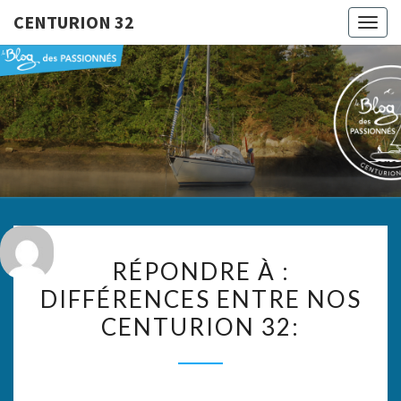
CENTURION 32
Togg
navig
CENTURI
Le Blog
Des
Passionnés
32
RÉPONDRE
RÉPONDRE À :
À :
DIFFÉRENCES ENTRE NOS
DIFFÉRENCES
CENTURION 32:
ENTRE
NOS
CENTURION
32: