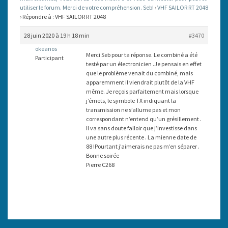
utiliser le forum. Merci de votre compréhension. Seb!
›
VHF SAILOR RT 2048
›
Répondre à : VHF SAILOR RT 2048
28 juin 2020 à 19 h 18 min
#3470
okeanos
Merci Seb pour ta réponse. Le combiné a été
Participant
testé par un électronicien .Je pensais en effet
que le problème venait du combiné, mais
apparemment il viendrait plutôt de la VHF
même. Je reçois parfaitement mais lorsque
j’émets, le symbole TX indiquant la
transmission ne s’allume pas et mon
correspondant n’entend qu’un grésillement .
Il va sans doute falloir que j’investisse dans
une autre plus récente . La mienne date de
88 !Pourtant j’aimerais ne pas m’en séparer .
Bonne soirée
Pierre C268