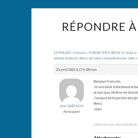
RÉPONDRE À 
10 PHILEAS
›
Forums
›
FORUM CENTURION 32 Suite a des
utiliser le forum. Merci de votre compréhension. Seb!
›
25 avril 2023 à 17 h 09 min
Bonjour François,
Je suis basé à bordeaux le 
je sais que Jérôme de diam
J’essaye de te joindre des ph
Merci
Jean SARTHOU
Jean
Participant
Cette réponse a été modifiée le 