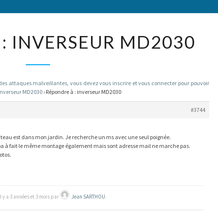
RÉPONDRE
: INVERSEUR MD2030
À :
INVERSEUR
MD2030
 attaques malveillantes, vous devez vous inscrire et vous connecter pour pouvoir
inverseur MD2030
›
Répondre à : inverseur MD2030
#3744
bateau est dans mon jardin. Je recherche un ms avec une seul poignée.
ba à fait le même montage également mais sont adresse mail ne marche pas.
otos.
il y a 3 années et 3 mois par
Jean SARTHOU
.