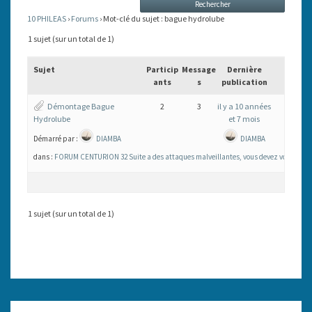
10 PHILEAS
›
Forums
›
Mot-clé du sujet : bague hydrolube
1 sujet (sur un total de 1)
Sujet
Particip
Message
Dernière
ants
s
publication
Démontage Bague
2
3
il y a 10 années
Hydrolube
et 7 mois
Démarré par :
DIAMBA
DIAMBA
dans :
FORUM CENTURION 32 Suite a des attaques malveillantes, vous devez vous inscrire
1 sujet (sur un total de 1)