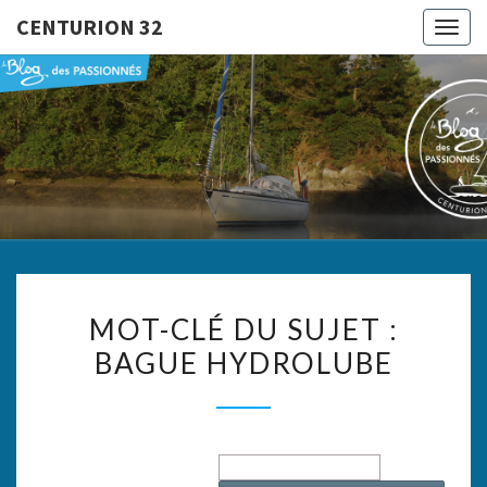
CENTURION 32
Togg
navig
CENTURI
Le Blog
Des
Passionnés
32
MOT-
MOT-CLÉ DU SUJET :
CLÉ
BAGUE HYDROLUBE
DU
SUJET
:
BAGUE
HYDROLUBE