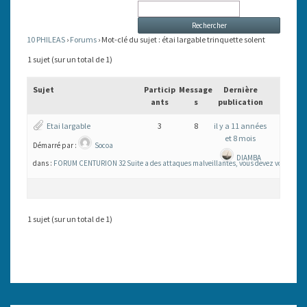
TRINQUETTE
SOLENT
10 PHILEAS
›
Forums
›
Mot-clé du sujet : étai largable trinquette solent
1 sujet (sur un total de 1)
Sujet
Particip
Message
Dernière
ants
s
publication
Etai largable
3
8
il y a 11 années
et 8 mois
Démarré par :
Socoa
DIAMBA
dans :
FORUM CENTURION 32 Suite a des attaques malveillantes, vous devez vous inscrire
1 sujet (sur un total de 1)