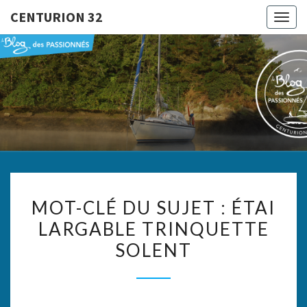
CENTURION 32
Togg
navig
CENTURI
Le Blog
Des
Passionnés
32
MOT-
MOT-CLÉ DU SUJET : ÉTAI
CLÉ
LARGABLE TRINQUETTE
DU
SOLENT
SUJET
:
ÉTAI
LARGABLE