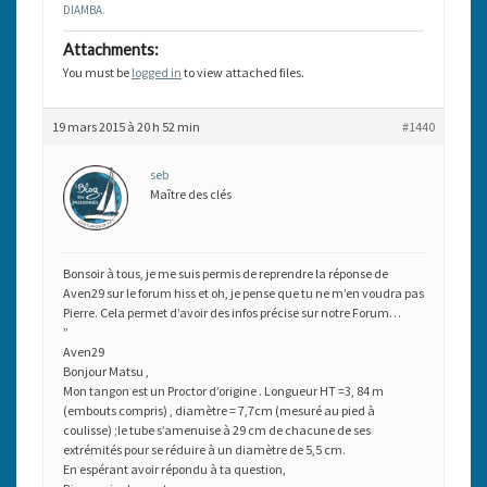
DIAMBA
.
Attachments:
You must be
logged in
to view attached files.
19 mars 2015 à 20 h 52 min
#1440
seb
Maître des clés
Bonsoir à tous, je me suis permis de reprendre la réponse de
Aven29 sur le forum hiss et oh, je pense que tu ne m’en voudra pas
Pierre. Cela permet d’avoir des infos précise sur notre Forum…
”
Aven29
Bonjour Matsu ,
Mon tangon est un Proctor d’origine . Longueur HT =3, 84 m
(embouts compris) , diamètre = 7,7cm (mesuré au pied à
coulisse) ;le tube s’amenuise à 29 cm de chacune de ses
extrémités pour se réduire à un diamètre de 5,5 cm.
En espérant avoir répondu à ta question,