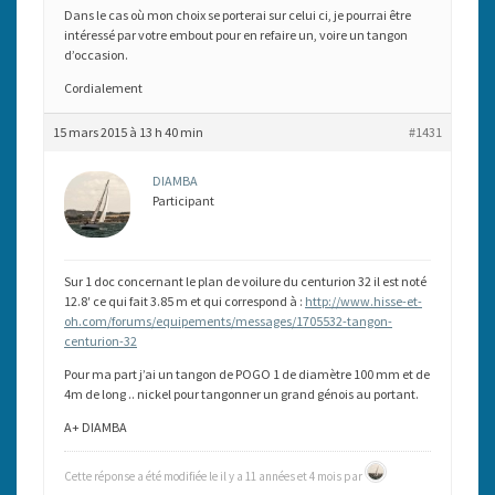
Dans le cas où mon choix se porterai sur celui ci, je pourrai être
intéressé par votre embout pour en refaire un, voire un tangon
d’occasion.
Cordialement
15 mars 2015 à 13 h 40 min
#1431
DIAMBA
Participant
Sur 1 doc concernant le plan de voilure du centurion 32 il est noté
12.8′ ce qui fait 3.85 m et qui correspond à :
http://www.hisse-et-
oh.com/forums/equipements/messages/1705532-tangon-
centurion-32
Pour ma part j’ai un tangon de POGO 1 de diamètre 100 mm et de
4m de long .. nickel pour tangonner un grand génois au portant.
A+ DIAMBA
Cette réponse a été modifiée le il y a 11 années et 4 mois par