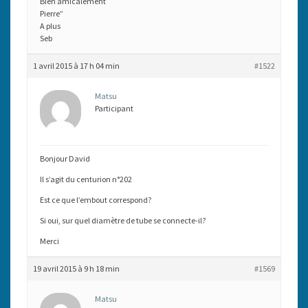
Bien amicalement
Pierre”
A plus
Seb
1 avril 2015 à 17 h 04 min
#1522
Matsu
Participant
Bonjour David
Il s’agit du centurion n°202
Est ce que l’embout correspond?
Si oui, sur quel diamètre de tube se connecte-il?
Merci
19 avril 2015 à 9 h 18 min
#1569
Matsu