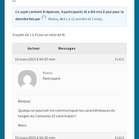
32
Ce sujet contient 8 réponses, 4 participants et a été mis à jour pour la
dernière fois par
Matsu
, le
il y a 11 années et 1 mois
.
9 sujets de 1 à 9 (sur un total de 9)
Auteur
Messages
15 mars 2015 à 9 h 07 min
#1425
Matsu
Participant
Bonjour,
Quelqu’un pourrait me communiquer les caractéristiques du
tangon du Centurion 32 voire le plan?
Merci
15 mars 2015 à 9 h 52 min
#1426