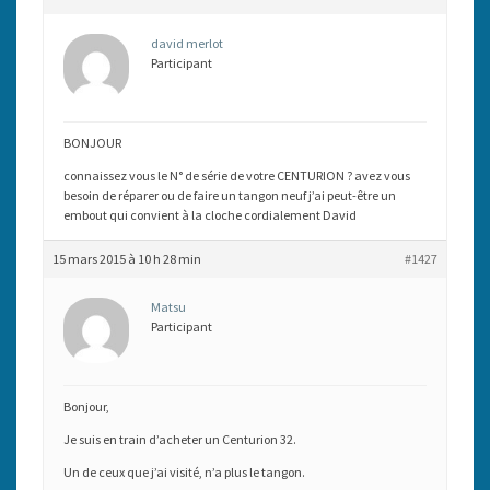
david merlot
Participant
BONJOUR
connaissez vous le N° de série de votre CENTURION ? avez vous
besoin de réparer ou de faire un tangon neuf j’ai peut-être un
embout qui convient à la cloche cordialement David
15 mars 2015 à 10 h 28 min
#1427
Matsu
Participant
Bonjour,
Je suis en train d’acheter un Centurion 32.
Un de ceux que j’ai visité, n’a plus le tangon.