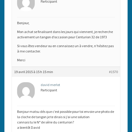
Participant
Bonjour,
Mon achat se finalisant dans les jours qui viennent, je recherche
activement un tangon d’occasion pour Centurion 32 de 1973
Si vous êtes vendeur ou en connaissez un à vendre, n’hésitez pas
à me contacter.
Merci
19 avril 2015 à 15 h 15 min
#1570
david merlot
Participant
Bonjour matsu dés que c’est possible pour toi envoie une photo de
la cloche de tangon je te dirais si j’ai une solution
connais tu le N° de série du centurion?
a bientôt David