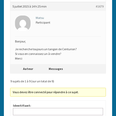
5 juillet 2015 à 14 h 25 min
#1679
Matsu
Participant
Bonjour,
Je recherche toujours un tangon de Centurion?
Si vous en connaissez un à vendre?
Merci
Auteur
Messages
9 sujets de 1 à 9 (sur un total de 9)
Vous devez être connecté pour répondre à ce sujet.
Identifiant: