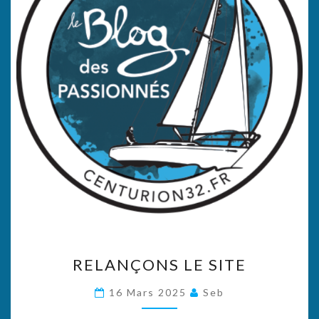
RELANÇONS
RELANÇONS LE SITE
LE
SITE
16 Mars 2025
Seb