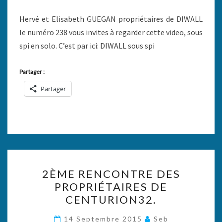
Hervé et Elisabeth GUEGAN propriétaires de DIWALL
le numéro 238 vous invites à regarder cette video, sous
spi en solo. C’est par ici: DIWALL sous spi
Partager :
Partager
2ÈME
2ÈME RENCONTRE DES
RENCONTRE
PROPRIÉTAIRES DE
DES
CENTURION32.
PROPRIÉTAIRES
DE
14 Septembre 2015
Seb