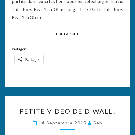
parties dont voici les liens pour les télécharger: Partie
1 de Pors Beac’h à Oban: page 1-17 Partie1 de Pors
Beac’h à Oban:…
LIRE LA SUITE
LIRE LA SUITE
Partager :
Partager
PETITE
PETITE VIDEO DE DIWALL.
VIDEO
DE
14 Septembre 2015
Seb
DIWALL.