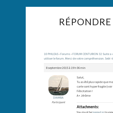
RÉPONDRE 
10 PHILEAS
›
Forums
›
FORUM CENTURION 32 Suite a des
utiliser le forum. Merci de votre compréhension. Seb!
›
8 septembre 2015 à 19 h 06 min
Salut,
Tu as été plus rapide que moi
carte sont hyper fragile (voir
Félicitation !
A+ Jérôme
DIAMBA
Participant
Attachments:
You must be
logged in
to view