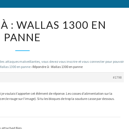
RÉPONDRE
À : WALLAS 1300 EN
À :
PANNE
WALLAS
1300
EN
PANNE
 attaques malveillantes, vous devez vous inscrire et vous connecter pour pouvoir
Wallas 1300 en panne
›
Répondre à : Wallas 1300 en panne
#1798
 je voulais t’apporter cet élément de réponse. Les cosses d’alimentation sur la
 cercle rouge sur l’image). Si tu les bloques de trop la soudure casse par dessous.
 attached files.