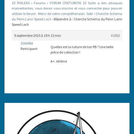
10 PHILEAS
›
Forums
›
FORUM CENTURION 32 Suite a des attaques
SPEED
malveillantes, vous devez vous inscrire et vous connecter pour pouvoir
utiliser le forum. Merci de votre compréhension. Seb!
LOCH
›
Cherche Schema
du Penn Lann Speed Loch
›
Répondre à : Cherche Schema du Penn Lann
Speed Loch
9 septembre 2015 à 19 h 15 min
#1802
DIAMBA
Quelles est la nature de ton PB ? Une belle
Participant
pièce de collection !
A+ Jérôme