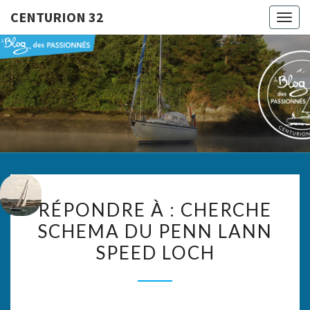
CENTURION 32
Togg
navig
CENTURI
Le Blog
Des
Passionnés
32
RÉPONDRE
RÉPONDRE À : CHERCHE
À :
SCHEMA DU PENN LANN
CHERCHE
SPEED LOCH
SCHEMA
DU
PENN
LANN