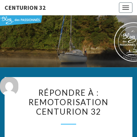
CENTURION 32
Togg
navig
CENTURI
Le Blog
Des
Passionnés
32
RÉPONDRE
RÉPONDRE À :
À :
REMOTORISATION
REMOTORISATION
CENTURION 32
CENTURION
32