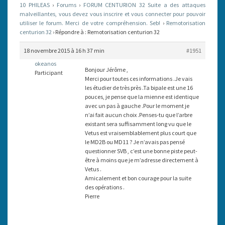
10 PHILEAS
›
Forums
›
FORUM CENTURION 32 Suite a des attaques
malveillantes, vous devez vous inscrire et vous connecter pour pouvoir
utiliser le forum. Merci de votre compréhension. Seb!
›
Remotorisation
centurion 32
›
Répondre à : Remotorisation centurion 32
18 novembre 2015 à 16 h 37 min
#1951
okeanos
Bonjour Jérôme ,
Participant
Merci pour toutes ces informations .Je vais
les étudier de très près .Ta bipale est une 16
pouces, je pense que la mienne est identique
avec un pas à gauche .Pour le moment je
n’ai fait aucun choix .Penses-tu que l’arbre
existant sera suffisamment long vu que le
Vetus est vraisemblablement plus court que
le MD2B ou MD11 ? Je n’avais pas pensé
questionner SVB , c’est une bonne piste peut-
être à moins que je m’adresse directement à
Vetus .
Amicalement et bon courage pour la suite
des opérations .
Pierre