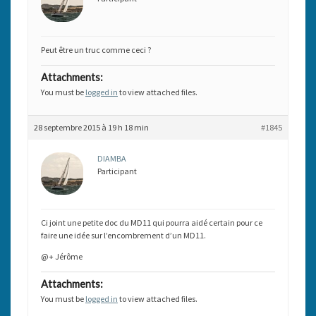
Peut être un truc comme ceci ?
Attachments:
You must be
logged in
to view attached files.
28 septembre 2015 à 19 h 18 min
#1845
DIAMBA
Participant
Ci joint une petite doc du MD11 qui pourra aidé certain pour ce
faire une idée sur l’encombrement d’un MD11.
@+ Jérôme
Attachments:
You must be
logged in
to view attached files.