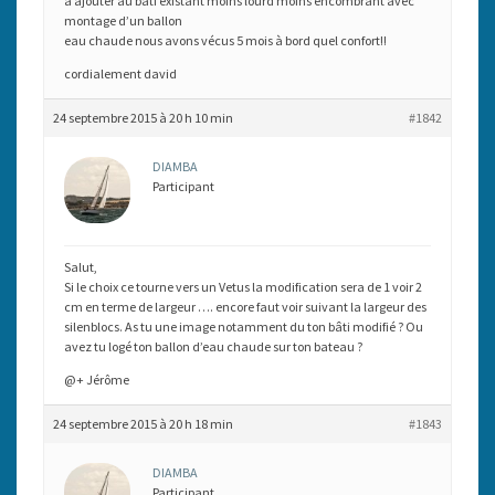
a ajouter au bâti existant moins lourd moins encombrant avec
montage d’un ballon
eau chaude nous avons vécus 5 mois à bord quel confort!!
cordialement david
24 septembre 2015 à 20 h 10 min
#1842
DIAMBA
Participant
Salut,
Si le choix ce tourne vers un Vetus la modification sera de 1 voir 2
cm en terme de largeur …. encore faut voir suivant la largeur des
silenblocs. As tu une image notamment du ton bâti modifié ? Ou
avez tu logé ton ballon d’eau chaude sur ton bateau ?
@+ Jérôme
24 septembre 2015 à 20 h 18 min
#1843
DIAMBA
Participant