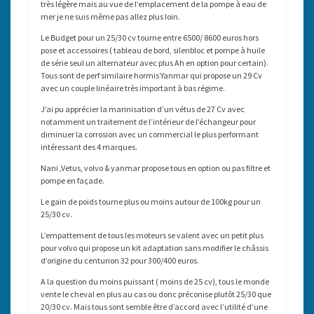
très légère mais au vue de l’emplacement de la pompe à eau de
mer je ne suis même pas allez plus loin.
Le Budget pour un 25/30 cv tourne entre 6500/ 8600 euros hors
pose et accessoires ( tableau de bord, silenbloc et pompe à huile
de série seul un alternateur avec plus Ah en option pour certain).
Tous sont de perf similaire hormis Yanmar qui propose un 29 Cv
avec un couple linéaire très important à bas régime.
J’ai pu apprécier la marinisation d’un vétus de 27 Cv avec
notamment un traitement de l’intérieur de l’échangeur pour
diminuer la corrosion avec un commercial le plus performant
intéressant des 4 marques.
Nani ,Vetus, volvo & yanmar propose tous en option ou pas filtre et
pompe en façade.
Le gain de poids tourne plus ou moins autour de 100kg pour un
25/30 cv.
L’empattement de tous les moteurs se valent avec un petit plus
pour volvo qui propose un kit adaptation sans modifier le châssis
d’origine du centurion 32 pour 300/400 euros.
A la question du moins puissant ( moins de 25 cv), tous le monde
vente le cheval en plus au cas ou donc préconise plutôt 25/30 que
20/30 cv. Mais tous sont semble être d’accord avec l’utilité d’une