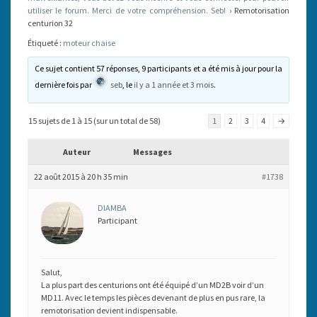
utiliser le forum. Merci de votre compréhension. Seb!
›
Remotorisation
centurion 32
Étiqueté :
moteur chaise
Ce sujet contient 57 réponses, 9 participants et a été mis à jour pour la
dernière fois par
seb
, le
il y a 1 année et 3 mois
.
15 sujets de 1 à 15 (sur un total de 58)
1
2
3
4
→
Auteur
Messages
22 août 2015 à 20 h 35 min
#1738
DIAMBA
Participant
Salut,
La plus part des centurions ont été équipé d’un MD2B voir d’un
MD11. Avec le temps les pièces devenant de plus en pus rare, la
remotorisation devient indispensable.