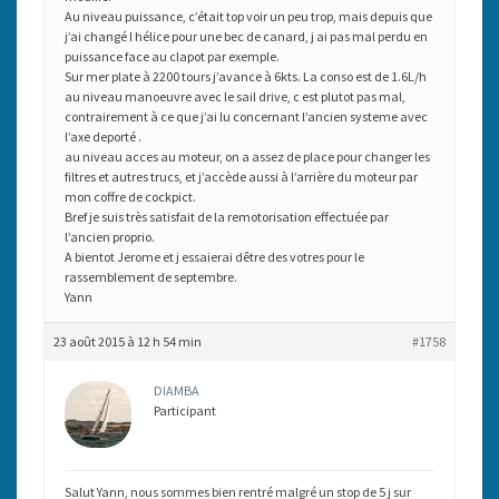
Au niveau puissance, c’était top voir un peu trop, mais depuis que
j’ai changé l hélice pour une bec de canard, j ai pas mal perdu en
puissance face au clapot par exemple.
Sur mer plate à 2200 tours j’avance à 6kts. La conso est de 1.6L/h
au niveau manoeuvre avec le sail drive, c est plutot pas mal,
contrairement à ce que j’ai lu concernant l’ancien systeme avec
l’axe deporté .
au niveau acces au moteur, on a assez de place pour changer les
filtres et autres trucs, et j’accède aussi à l’arrière du moteur par
mon coffre de cockpict.
Bref je suis très satisfait de la remotorisation effectuée par
l’ancien proprio.
A bientot Jerome et j essaierai dêtre des votres pour le
rassemblement de septembre.
Yann
23 août 2015 à 12 h 54 min
#1758
DIAMBA
Participant
Salut Yann, nous sommes bien rentré malgré un stop de 5 j sur