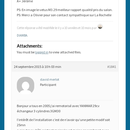
A+ Jérôme
PS: En image le vetus M3.29 meilleur rapport qualité pris du salon.
PS: Merci a Olivier pour son contact sympathique sur La Rochelle
Cette réponse a été modifiée le il y a 10 années et 10 mois par
DIAMBA
.
Attachments:
You must be
logged in
to view attached files.
24 septembre 2015 à 10 h 03 min
#1841
david merlot
Participant
Bonjour a tous en 2005 j’ai remotorisé avec YANMAR 29cv
échangeur 3 cylindres 3GM30
l’intérêt de l’installation c’est de n’avoir qu’une petite modif soit
25mn