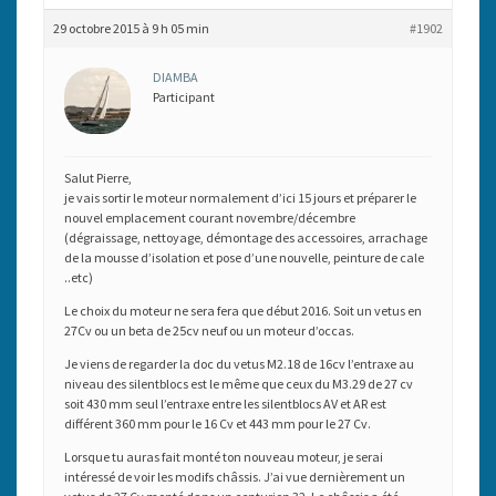
29 octobre 2015 à 9 h 05 min
#1902
DIAMBA
Participant
Salut Pierre,
je vais sortir le moteur normalement d’ici 15 jours et préparer le
nouvel emplacement courant novembre/décembre
(dégraissage, nettoyage, démontage des accessoires, arrachage
de la mousse d’isolation et pose d’une nouvelle, peinture de cale
..etc)
Le choix du moteur ne sera fera que début 2016. Soit un vetus en
27Cv ou un beta de 25cv neuf ou un moteur d’occas.
Je viens de regarder la doc du vetus M2.18 de 16cv l’entraxe au
niveau des silentblocs est le même que ceux du M3.29 de 27 cv
soit 430 mm seul l’entraxe entre les silentblocs AV et AR est
différent 360 mm pour le 16 Cv et 443 mm pour le 27 Cv.
Lorsque tu auras fait monté ton nouveau moteur, je serai
intéressé de voir les modifs châssis. J’ai vue dernièrement un