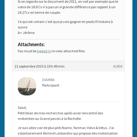
Si on regarde sur le document de 2011, on voit par exemple que le
volvo de 18.8 Cv n’a pas un si grande différence par rapport à un
24,27cv en terme de couple.
Ce qui est certain c’est que je vais gagner en poids !!! histoire à
suivre
A+ Jérôme
Attachments:
You must be
logged in
to view attached files.
21 septembre 2015 à 19 h 49 min
#1836
DIAMBA
Participant
Salut,
Petit bilan de mes recherches après avoir rencontré des
motoristes au Grand pavois à la Rochelle.
Je suis allez voir de plus près Nanni, Yanmar, Volvo & Vetus. J’ai
volontairement éliminé Lonbardini qui propose des motorisation