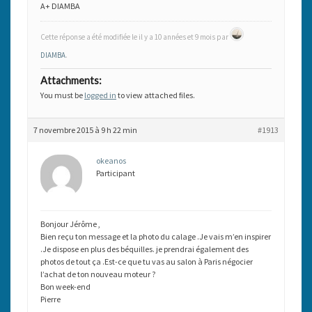
A+ DIAMBA
Cette réponse a été modifiée le il y a 10 années et 9 mois par
DIAMBA
.
Attachments:
You must be
logged in
to view attached files.
7 novembre 2015 à 9 h 22 min
#1913
okeanos
Participant
Bonjour Jérôme ,
Bien reçu ton message et la photo du calage .Je vais m’en inspirer
.Je dispose en plus des béquilles. je prendrai également des
photos de tout ça .Est-ce que tu vas au salon à Paris négocier
l’achat de ton nouveau moteur ?
Bon week-end
Pierre