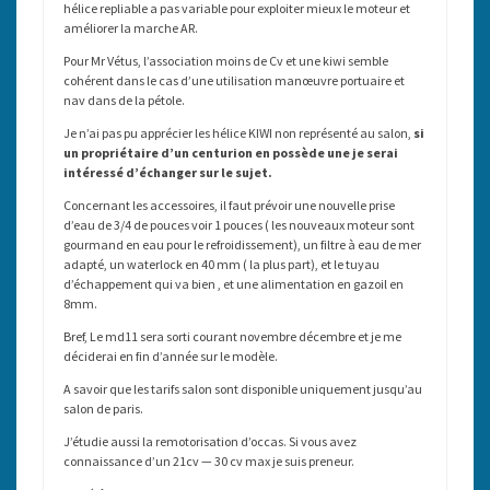
hélice repliable a pas variable pour exploiter mieux le moteur et
améliorer la marche AR.
Pour Mr Vétus, l’association moins de Cv et une kiwi semble
cohérent dans le cas d’une utilisation manœuvre portuaire et
nav dans de la pétole.
Je n’ai pas pu apprécier les hélice KIWI non représenté au salon,
si
un propriétaire d’un centurion en possède une je serai
intéressé d’échanger sur le sujet.
Concernant les accessoires, il faut prévoir une nouvelle prise
d’eau de 3/4 de pouces voir 1 pouces ( les nouveaux moteur sont
gourmand en eau pour le refroidissement), un filtre à eau de mer
adapté, un waterlock en 40 mm ( la plus part), et le tuyau
d’échappement qui va bien , et une alimentation en gazoil en
8mm.
Bref, Le md11 sera sorti courant novembre décembre et je me
déciderai en fin d’année sur le modèle.
A savoir que les tarifs salon sont disponible uniquement jusqu’au
salon de paris.
J’étudie aussi la remotorisation d’occas. Si vous avez
connaissance d’un 21cv — 30 cv max je suis preneur.