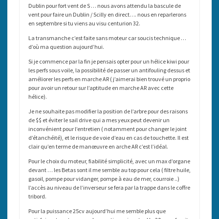
Dublin pour fort vent de S … nous avons attendu la bascule de
vent pour faire un Dublin / Scilly en direct…. nous en reparlerons
en septembre si tu viens au visu centurion 32.
La transmanche c’est faite sans moteur car soucis technique …
d’où ma question aujourd’hui.
Si je commence par la fin je pensais opter pour un hélice kiwi pour
les perfs sous voile, la possibilité de passer un antifouling dessus et
améliorer les perfs en marche AR ( j’aimerai bien trouvé un proprio
pour avoir un retour sur l’aptitude en marche AR avec cette
hélice).
Je ne souhaite pas modifier la position de l’arbre pour des raisons
de $$ et éviter le sail drive qui a mes yeux peut devenir un
inconvénient pour l’entretien ( notamment pour changer le joint
d’étanchéité), et le risque de voie d’eau en cas de touchette. Il est
clair qu’en terme de manœuvre en arche AR c’est l’idéal.
Pour le choix du moteur, fiabilité simplicité, avec un max d’organe
devant … les Betas sont il me semble au top pour cela ( filtre huile,
gasoil, pompe pour vidanger, pompe à eau de mer, courroie ..)
l’accès au niveau de l’inverseur se fera par la trappe dans le coffre
tribord.
Pour la puissance 25cv aujourd’hui me semble plus que