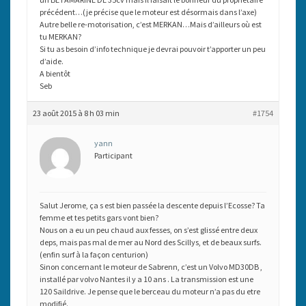
précédent…(je précise que le moteur est désormais dans l’axe)
Autre belle re-motorisation, c’est MERKAN…Mais d’ailleurs où est
tu MERKAN?
Si tu as besoin d’info technique je devrai pouvoir t’apporter un peu
d’aide.
A bientôt
Seb
23 août 2015 à 8 h 03 min
#1754
yann
Participant
Salut Jerome, ça s est bien passée la descente depuis l’Ecosse? Ta
femme et tes petits gars vont bien?
Nous on a eu un peu chaud aux fesses, on s’est glissé entre deux
deps, mais pas mal de mer au Nord des Scillys, et de beaux surfs.
(enfin surf à la façon centurion)
Sinon concernant le moteur de Sabrenn, c’est un Volvo MD30DB ,
installé par volvo Nantes il y a 10 ans . La transmission est une
120 Saildrive. Je pense que le berceau du moteur n’a pas du etre
modifié.