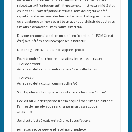
vetus de 27 Cv monté dans un centurion 32. Le châssis a été
raboté sur l’AR “uniquement” (il me semble !!!) et re stratifié. 2 plat
en inox de 10 mm d’épaisseur et 80/90 mm de largeur ont été
rajouté par dessus avec des tire fond en inox. La longueur faisait
que les plaque en inox débordée en avant du châssis de quelques
Cm afin d’avancer au maximum le moteur.
Dessous chaque silentblocs un patin en “plastique” ( POM C peut
être) avait été mis pour compenser la hauteur.
Dommage je n’avais pas mon appareil photo.
Pour répondre à ta réponse des patins, je pose les bers sur:
– Ber de devant:
Au niveau de la cloison entre cabine AV et salle de bain
– Ber en AR:
Au niveau de la cloison cuisine coffre AR
Si tu tapotes sur la coque tu vas vite trouvé les zones “dures”
Ceci dit au vue de l’épaisseur de la coque à voir l’image jointe de
l’année dernière lorsque j’ai changé mon passe coque.
.. pas de pb
Je rajoute juste 2 étais en latéral et 1 sous l’étrave.
je met au sec ce week end je te ferai une photo.