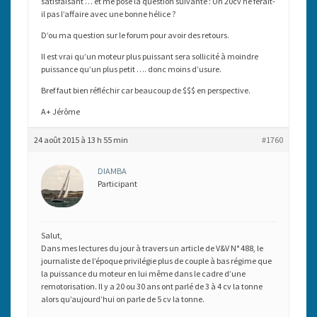
satisfaisant … et me pose la question suivante : Un 20cv ne ferait-
il pas l’affaire avec une bonne hélice ?
D’ou ma question sur le forum pour avoir des retours.
Il est vrai qu’un moteur plus puissant sera sollicité à moindre
puissance qu’un plus petit …. donc moins d’usure.
Bref faut bien réfléchir car beaucoup de $$$ en perspective.
A+ Jérôme
24 août 2015 à 13 h 55 min
#1760
DIAMBA
Participant
Salut,
Dans mes lectures du jour à travers un article de V&V N° 488, le
journaliste de l’époque privilégie plus de couple à bas régime que
la puissance du moteur en lui même dans le cadre d’une
remotorisation. Il y a 20 ou 30 ans ont parlé de 3 à 4 cv la tonne
alors qu’aujourd’hui on parle de 5 cv la tonne.