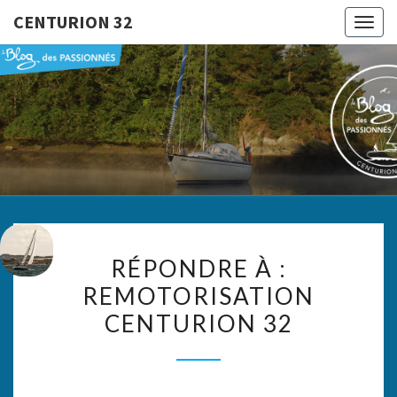
CENTURION 32
Togg
navig
CENTURI
Le Blog
Des
Passionnés
32
RÉPONDRE
RÉPONDRE À :
À :
REMOTORISATION
REMOTORISATION
CENTURION 32
CENTURION
32