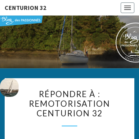
CENTURION 32
Togg
navig
CENTURI
Le Blog
Des
Passionnés
32
RÉPONDRE
RÉPONDRE À :
À :
REMOTORISATION
REMOTORISATION
CENTURION 32
CENTURION
32