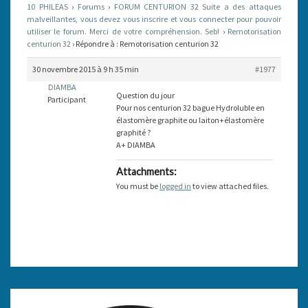
10 PHILEAS
›
Forums
›
FORUM CENTURION 32 Suite a des attaques
malveillantes, vous devez vous inscrire et vous connecter pour pouvoir
utiliser le forum. Merci de votre compréhension. Seb!
›
Remotorisation
centurion 32
›
Répondre à : Remotorisation centurion 32
30 novembre 2015 à 9 h 35 min
#1977
DIAMBA
Question du jour
Participant
Pour nos centurion 32 bague Hydroluble en
élastomère graphite ou laiton+élastomère
graphité ?
A+ DIAMBA
Attachments:
You must be
logged in
to view attached files.