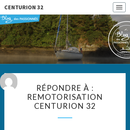
CENTURION 32
Togg
navig
CENTURI
Le Blog
Des
Passionnés
32
RÉPONDRE
RÉPONDRE À :
À :
REMOTORISATION
REMOTORISATION
CENTURION 32
CENTURION
32