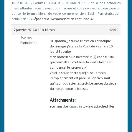
10 PHILEAS
›
Forums
›
FORUM CENTURION 32 Suite a des attaques
malveillantes, vous devez vous inscrire et vous connecter pour pouvoir
utiliser le forum. Merci de votre compréhension. Seb!
›
Remotorisation
centurion 32
›
Répondre à : Remotorisation centurion 32
7 janvier 2016 à 10 h 18 min
#2079
lcomoy
Hi Djamba, je suis ò Trieste en Adriatique;
Participant
dommage: j’étais à la Point de Raz il y a 10
jours! Superbe!
Mon moteur a un invertiteur (?) code MS10L,
qui permettait d’utiliser la vieille hélice et
compenser le ‘prop-walk’.
Voici la seule photo que j’ai sous main.
L’emplacement est pareil à l’ancien sauf
qu’ils ont du scier les protuberances du siège
du moteur pour le baisser.
Attachments:
You must be
logged in
to view attached files.