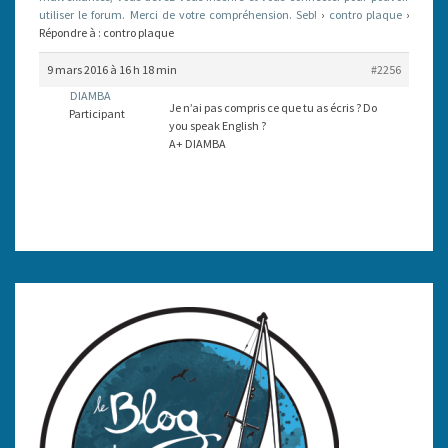
utiliser le forum. Merci de votre compréhension. Seb!
›
contro plaque
›
Répondre à : contro plaque
9 mars 2016 à 16 h 18 min
#2256
DIAMBA
Je n’ai pas compris ce que tu as écris ? Do
Participant
you speak English ?
A+ DIAMBA