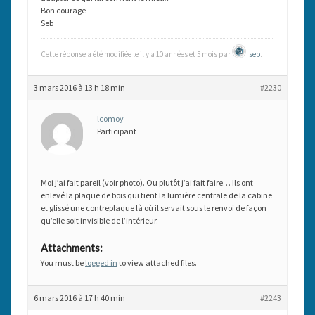
Bon courage
Seb
Cette réponse a été modifiée le il y a 10 années et 5 mois par
seb
.
3 mars 2016 à 13 h 18 min
#2230
lcomoy
Participant
Moi j’ai fait pareil (voir photo). Ou plutôt j’ai fait faire… Ils ont
enlevé la plaque de bois qui tient la lumière centrale de la cabine
et glissé une contreplaque là où il servait sous le renvoi de façon
qu’elle soit invisible de l’intérieur.
Attachments:
You must be
logged in
to view attached files.
6 mars 2016 à 17 h 40 min
#2243