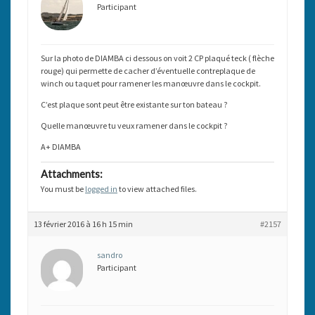
Participant
Sur la photo de DIAMBA ci dessous on voit 2 CP plaqué teck ( flèche
rouge) qui permette de cacher d’éventuelle contreplaque de
winch ou taquet pour ramener les manœuvre dans le cockpit.
C’est plaque sont peut être existante sur ton bateau ?
Quelle manœuvre tu veux ramener dans le cockpit ?
A+ DIAMBA
Attachments:
You must be
logged in
to view attached files.
13 février 2016 à 16 h 15 min
#2157
sandro
Participant