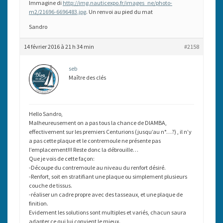
Immagine di
http://img.nauticexpo.fr/images_ne/photo-
m2/21696-6696483.jpg
. Un renvoi au pied du mat
Sandro
14 février 2016 à 21 h 34 min
#2158
seb
Maître des clés
Hello Sandro,
Malheureusement on a pas tous la chance de DIAMBA,
effectivement sur les premiers Centurions (jusqu’au n°…?) , il n’y
a pas cette plaque et le contremoule ne présente pas
l’emplacement!!! Reste donc la débrouille…
Que je vois de cette façon:
-Découpe du contremoule au niveau du renfort désiré.
-Renfort, soit en stratifiant une plaque ou simplement plusieurs
couche de tissus.
-réaliser un cadre propre avec des tasseaux, et une plaque de
finition.
Evidement les solutions sont multiples et variés, chacun saura
adapter ce qui lui convient le mieux.