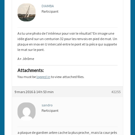
DIAMBA
Participant
As tu une photo de l’intérieur pour voir le résultat? En image une
idée glané sur un centurion 32 pour les renvois en pied de mat. Un
plaque en inox en U intercalé entre le pont et la pièce qui supporte
le mat sur le pont.
A+ Jérôme
Attachments:
You must be
logged in
to view attached files.
9 mars 2016 à 14 h 53 min
#2255
sandro
Participant
a plaque de gardien arbre cache la plus proche , mais la cour près