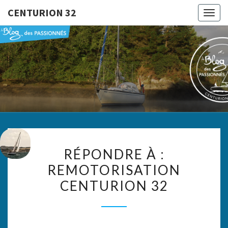
CENTURION 32
Togg
navig
CENTURI
Le Blog
Des
Passionnés
32
RÉPONDRE
RÉPONDRE À :
À :
REMOTORISATION
REMOTORISATION
CENTURION 32
CENTURION
32