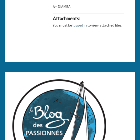
A+ DIAMBA
Attachments:
You must be
logged in
to view attached files.