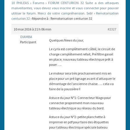
10 PHILEAS
›
Forums
›
FORUM CENTURION 32 Suite a des attaques
malveillantes, vous devez vous inscrire et vous connecter pour pouvoir
utiliser le forum. Merci de votre compréhension. Seb!
›
Remotorisation
centurion 32
›
Répondre à : Remotorisation centurion 32
10 mai 2016 à 21 h 06 min
#2327
DIAMBA
Quelques News du jour,
Participant
Le cyrix est complètement câblé, le circuit de
charge complètement refait, Pré filtre gasoil
en place, nouveau tableau électrique prêt à
poser ….
Le moteur sera très prochainement mis en
place pour un pré lignage avant d’attaquer le
démontage de l’ancienne chaise….. cela va
faire de la poussière !!
Astuce du jour N°1: Connecteur Wago pour
connecter proprement mon nouveau
tableau électrique au réseau du bord.
Astuce du jour N°2: petite planchette à
imprimer en pdf pour faire des étiquettes
pour tableau électrique spéciale bateau