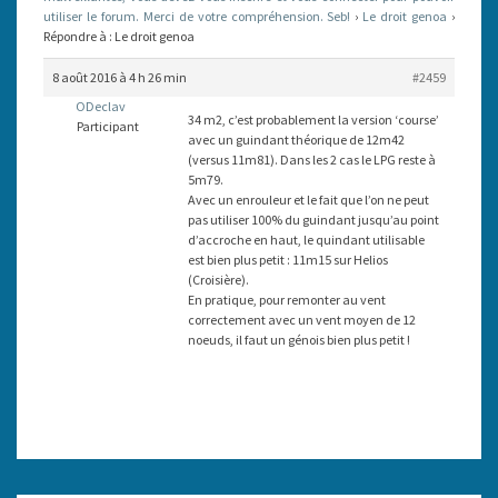
utiliser le forum. Merci de votre compréhension. Seb!
›
Le droit genoa
›
Répondre à : Le droit genoa
8 août 2016 à 4 h 26 min
#2459
ODeclav
34 m2, c’est probablement la version ‘course’
Participant
avec un guindant théorique de 12m42
(versus 11m81). Dans les 2 cas le LPG reste à
5m79.
Avec un enrouleur et le fait que l’on ne peut
pas utiliser 100% du guindant jusqu’au point
d’accroche en haut, le quindant utilisable
est bien plus petit : 11m15 sur Helios
(Croisière).
En pratique, pour remonter au vent
correctement avec un vent moyen de 12
noeuds, il faut un génois bien plus petit !