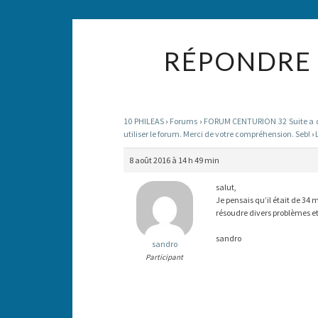
RÉPONDRE 
10 PHILEAS
›
Forums
›
FORUM CENTURION 32 Suite a des
utiliser le forum. Merci de votre compréhension. Seb!
›
8 août 2016 à 14 h 49 min
salut,
Je pensais qu’il était de 34 m
résoudre divers problèmes et 
sandro
sandro
Participant