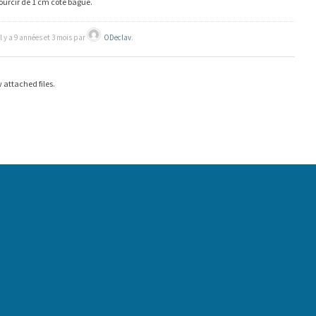
ourcir de 1 cm côté bague.
il y a 9 années et 3 mois par
ODeclav
.
 attached files.