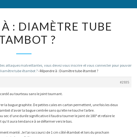
RÉPONDRE
À : DIAMÈTRE TUBE
À :
TAMBOT ?
DIAMÈTRE
TUBE
ÉTAMBOT
?
 attaques malveillantes, vous devez vous inscrire et vous connecter pour pouvoir
Diamètre tube étambot ?
›
Répondre à : Diamètre tube étambot ?
#2935
ccordé au tourteau sans le joint tournant.
er la bague graphite. De petites cales en carton permettent, une fois les deux
’étambot d’avoir la bague centrée sans qu’elle ne touche l’arbre.
sec d’une durée significative il faudra tourner le joint de 180° et refaire le
it qu’il aura tendance à se déformer vers le bas.
ment monté. Je l’ai raccourci de 1 cm côté étambot et lors du prochain