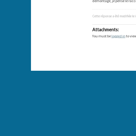
démontage, je pense le racc
Cette réponse a été modifiée le 
Attachments:
You must be
logged in
to view