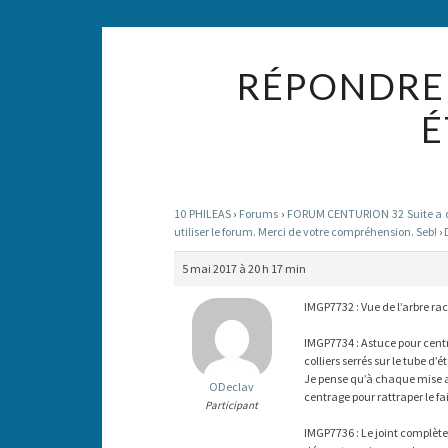
RÉPONDRE 
É
10 PHILEAS
›
Forums
›
FORUM CENTURION 32 Suite a des
utiliser le forum. Merci de votre compréhension. Seb!
›
5 mai 2017 à 20 h 17 min
IMGP7732 : Vue de l’arbre ra
IMGP7734 : Astuce pour centr
colliers serrés sur le tube d
Je pense qu’à chaque mise au 
ODeclav
centrage pour rattraper le fa
Participant
IMGP7736 : Le joint complète