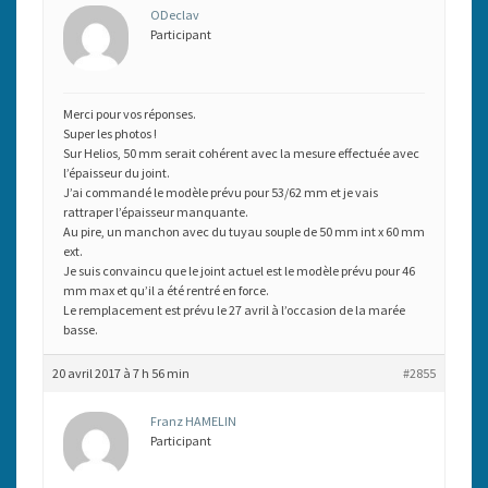
ODeclav
Participant
Merci pour vos réponses.
Super les photos !
Sur Helios, 50 mm serait cohérent avec la mesure effectuée avec
l’épaisseur du joint.
J’ai commandé le modèle prévu pour 53/62 mm et je vais
rattraper l’épaisseur manquante.
Au pire, un manchon avec du tuyau souple de 50 mm int x 60 mm
ext.
Je suis convaincu que le joint actuel est le modèle prévu pour 46
mm max et qu’il a été rentré en force.
Le remplacement est prévu le 27 avril à l’occasion de la marée
basse.
20 avril 2017 à 7 h 56 min
#2855
Franz HAMELIN
Participant