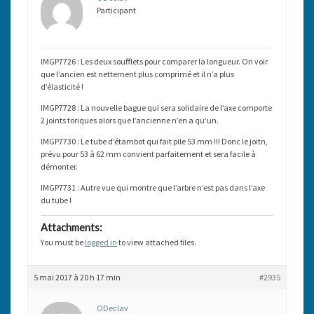
Participant
IMGP7726 : Les deux soufflets pour comparer la longueur. On voir
que l’ancien est nettement plus comprimé et il n’a plus
d’élasticité !
IMGP7728 : La nouvelle bague qui sera solidaire de l’axe comporte
2 joints toriques alors que l’ancienne n’en a qu’un.
IMGP7730 : Le tube d’étambot qui fait pile 53 mm !!! Donc le joitn,
prévu pour 53 à 62 mm convient parfaitement et sera facile à
démonter.
IMGP7731 : Autre vue qui montre que l’arbre n’est pas dans l’axe
du tube !
Attachments:
You must be
logged in
to view attached files.
5 mai 2017 à 20 h 17 min
#2935
ODeclav