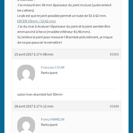
J’ai mesuré env 56 mm épaisseur du joint incluse (juste enlevé
les colliers).
Le pb est que le joint possible permet un tube de 53 à 62 mm.
ERCEM 30mm / 53/62 mm
J’ai du mal à évaluer l’épaisseur du joint et le joint semble être
emmanché à force (modèle inférieur 41/46 mm).
Si j’enlève le joint pour mesurer l’étambot précisément, je risque
de ne pas pouvoir le remettre !
15 avril 2017 à 17 h 08 min
#2836
François COUM
Participant
salut mon etambot fait 50mm
18 avril 2017 à 17 h 12 min
#2848
Franz HAMELIN
Participant