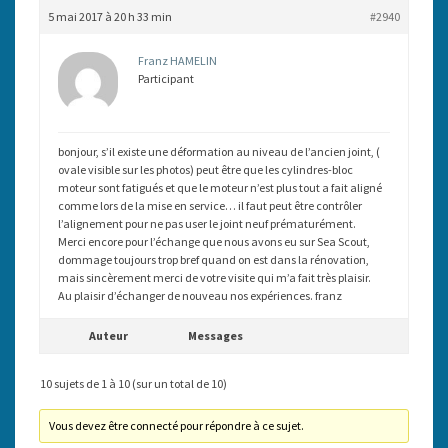
5 mai 2017 à 20 h 33 min
#2940
Franz HAMELIN
Participant
bonjour, s’il existe une déformation au niveau de l’ancien joint, (
ovale visible sur les photos) peut être que les cylindres-bloc
moteur sont fatigués et que le moteur n’est plus tout a fait aligné
comme lors de la mise en service… il faut peut être contrôler
l’alignement pour ne pas user le joint neuf prématurément.
Merci encore pour l’échange que nous avons eu sur Sea Scout,
dommage toujours trop bref quand on est dans la rénovation,
mais sincèrement merci de votre visite qui m’a fait très plaisir.
Au plaisir d’échanger de nouveau nos expériences. franz
Auteur
Messages
10 sujets de 1 à 10 (sur un total de 10)
Vous devez être connecté pour répondre à ce sujet.