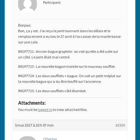
Participant
Bonjour,
Bon, ça y est. J’ai reçu le joint tournant dans les délais et le
remplacement a eu lieu le 27 avril à l’occasion de la marée basse
sur une cale.
IMGP7721 : Ancien bague graphite : on voit qu’elle a été usée sur
un côté. Le joint était mal centré.
IMGP7723 : La nouvelle bague montée sur le nouveau soufflet.
IMGP7724 : Les deux soufflets + bague. On voit un petit méplat sur
la nouvelle bague qui a du être bouffé sur l’ancienne.
IMGP7725 : Les deux soufflets côté étambot.
Attachments:
You must be
logged in
to view attached files.
5 mai 2017 à 20 h 07 min
#2930
ODeclav