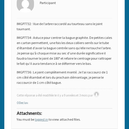
Participant
IMGP7732 : Vue de l’arbre raccordé au tourteau sans le joint
tournant.
IMGP7734 : Astuce pour centrer la bague graphite. De petites cales
en carton permettent, une fois les deux colliers serrés sur le tube
d’étambot d’avoir la bague centrée sans qu’elle ne touche l’arbre.
Je pense qu’à chaque mise au sec d’une durée significative il
faudra tourner le joint de 180° et refaire le centrage pour rattraper
le fait qu’il aura tendance à se déformer vers le bas.
IMGP7736 : Le joint complètement monté. Je l’ai raccourci de 1
cm côté étambot et lors du prochain démontage, je pense le
raccourcir de 1 cm côté bague.
Cette réponse a été modifiée le il y a 9 années et 3 mois par
ODeclav
.
Attachments:
You must be
logged in
to view attached files.