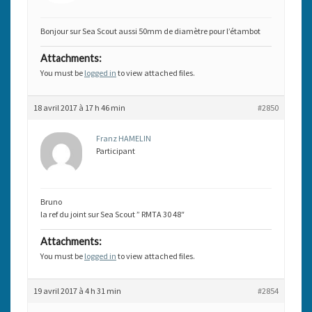
Bonjour sur Sea Scout aussi 50mm de diamètre pour l’étambot
Attachments:
You must be
logged in
to view attached files.
18 avril 2017 à 17 h 46 min
#2850
Franz HAMELIN
Participant
Bruno
la ref du joint sur Sea Scout ” RMTA 30 48″
Attachments:
You must be
logged in
to view attached files.
19 avril 2017 à 4 h 31 min
#2854