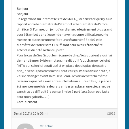
Bonjour
Bonjour
En regardant sur internet le site de RMTA , j’ai constaté qu’il y a un
rapport entre le diamètre de l’étambot et le diamètre de l’arbre
d’hélice. Si l’on met un joint d’un diamètre légèrement plus grand
pour l’étambot dans l’espoir de n’avoir aucune difficulté pour le
mettre en place comment faire une étanchéité fiable? et le
diamètre de l’arbre sera t il suffisant pour avoir l’étanchéité
attendue du coté sortie du joint?
Pour le cas de Sea Scout le mécano de chez Volvo Lorient a qui j’ai
demandé une révision moteur, me dit qu’il faut changer ce joint
RMTA qui selon lui serait usé et en place depuis plus de quatre
ans, je ne sais pas comment il peut voir ça, mais dans le doute je
vais le changer avant la mise à l’eau. Je vais acheter la même
référence que celle existante sur le bateau aujourd’hui, la pièce a
été montée une fois je devrais arriver à replacer une pièce neuve
sans trop de difficulté je pense, ( mise à part l’accès un peu juste
pour mon gabarit……).
Cordialement
5 mai 2017 à 20 h 00 min
#2925
ODeclav